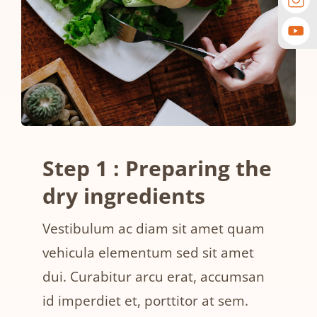
Step 1 : Preparing the
dry ingredients
Vestibulum ac diam sit amet quam
vehicula elementum sed sit amet
dui. Curabitur arcu erat, accumsan
id imperdiet et, porttitor at sem.