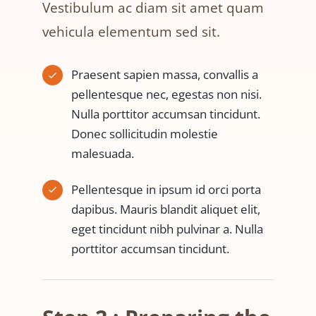
Vestibulum ac diam sit amet quam
vehicula elementum sed sit.
Praesent sapien massa, convallis a
pellentesque nec, egestas non nisi.
Nulla porttitor accumsan tincidunt.
Donec sollicitudin molestie
malesuada.
Pellentesque in ipsum id orci porta
dapibus. Mauris blandit aliquet elit,
eget tincidunt nibh pulvinar a. Nulla
porttitor accumsan tincidunt.