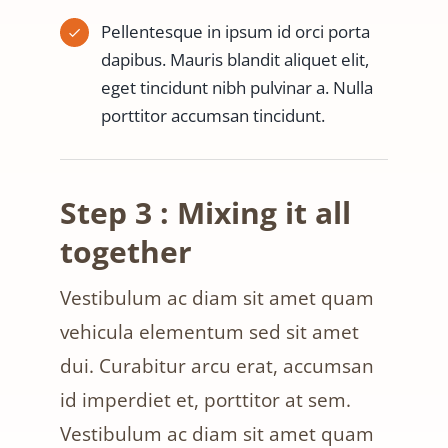
Pellentesque in ipsum id orci porta
dapibus. Mauris blandit aliquet elit,
eget tincidunt nibh pulvinar a. Nulla
porttitor accumsan tincidunt.
Step 3 : Mixing it all
together
Vestibulum ac diam sit amet quam
vehicula elementum sed sit amet
dui. Curabitur arcu erat, accumsan
id imperdiet et, porttitor at sem.
Vestibulum ac diam sit amet quam