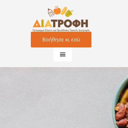
Μετάβαση
στο
περιεχόμενο
Βοήθησε κι εσύ
Toggle
Navigation
Ποιοι είμαστε
Τι κάνουμε
Τα οφέλη
Τα γεύματα