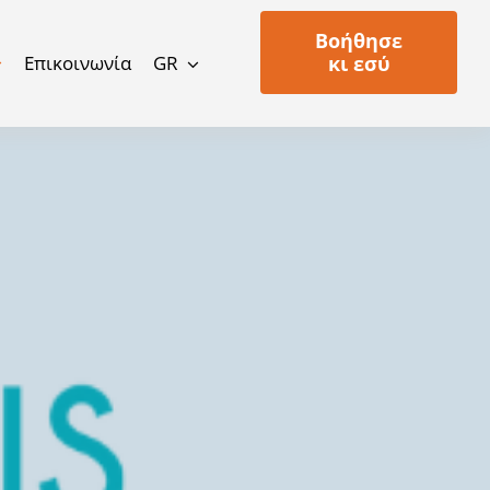
Βοήθησε
Επικοινωνία
GR
κι εσύ