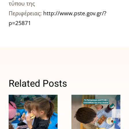
τύπου της
Περιφέρειας:
http://www.pste.gov.gr/?
p=25871
ΑΒ
Βασιλόπουλος:
Related Posts
Σταθερός
Το
σύμμαχος
Πρόγραμμα
του
ΔΙΑΤΡΟΦΗ
Ινστιτούτου
του
Prolepsis
Ινστιτούτου
για τη
Prolepsis