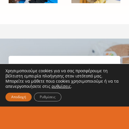
σίτιση και
επεκτάθηκε
την υγιεινή
και στην
διατροφή
Αχαΐα!
των
παιδιών
Χρησιμοποιούμε cookies για να σας προσφέρουμε τη
Κάνε εγγραφή στο
βέλτιστη εμπειρία πλοήγησης στον ιστότοπό μας.
Μπορείτε να μάθετε ποια cookies χρησιμοποιούμε ή να τα
Newsletter μας
απενεργοποιήσετε στις
ρυθμίσεις
.
Αποδοχή
Ρυθμίσεις
Ενημερώσου κι εσύ για τα νέα
μας