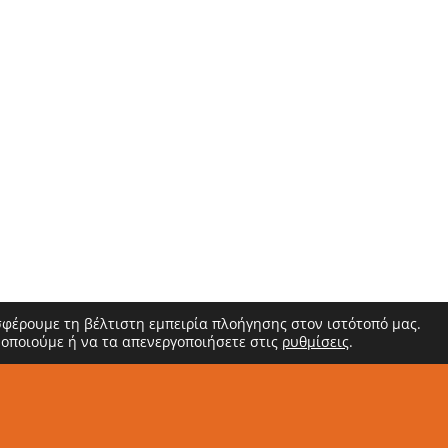
σφέρουμε τη βέλτιστη εμπειρία πλοήγησης στον ιστότοπό μας.
μοποιούμε ή να τα απενεργοποιήσετε στις
ρυθμίσεις
.