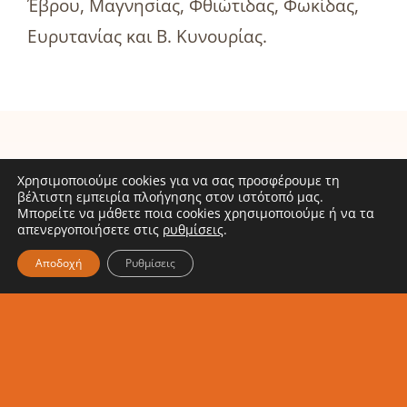
Έβρου, Μαγνησίας, Φθιώτιδας, Φωκίδας,
Ευρυτανίας και Β. Κυνουρίας.
ΑΒ
Χρησιμοποιούμε cookies για να σας προσφέρουμε τη
βέλτιστη εμπειρία πλοήγησης στον ιστότοπό μας.
Βασιλόπουλος:
Μπορείτε να μάθετε ποια cookies χρησιμοποιούμε ή να τα
Related Posts
απενεργοποιήσετε στις
ρυθμίσεις
.
Σταθερός
Το
σύμμαχος
Πρόγραμμα
Αποδοχή
Ρυθμίσεις
του
ΔΙΑΤΡΟΦΗ
Ινστιτούτου
του
Prolepsis
Ινστιτούτου
για τη
Prolepsis
σίτιση και
επεκτάθηκε