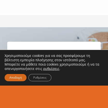
την υγιεινή
και στην
διατροφή
Αχαΐα!
των
παιδιών
Κάνε εγγραφή στο
Χρησιμοποιούμε cookies για να σας προσφέρουμε τη
βέλτιστη εμπειρία πλοήγησης στον ιστότοπό μας.
Newsletter μας
Μπορείτε να μάθετε ποια cookies χρησιμοποιούμε ή να τα
απενεργοποιήσετε στις
ρυθμίσεις
.
Αποδοχή
Ρυθμίσεις
Ενημερώσου κι εσύ για τα νέα
μας