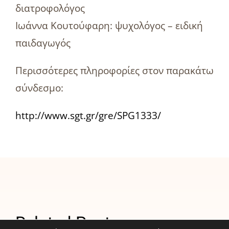
διατροφολόγος
Ιωάννα Κουτούφαρη: ψυχολόγος – ειδική
παιδαγωγός
Περισσότερες πληροφορίες στον παρακάτω
σύνδεσμο:
http://www.sgt.gr/gre/SPG1333/
ΑΒ
Βασιλόπουλος:
Related Posts
Σταθερός
Το