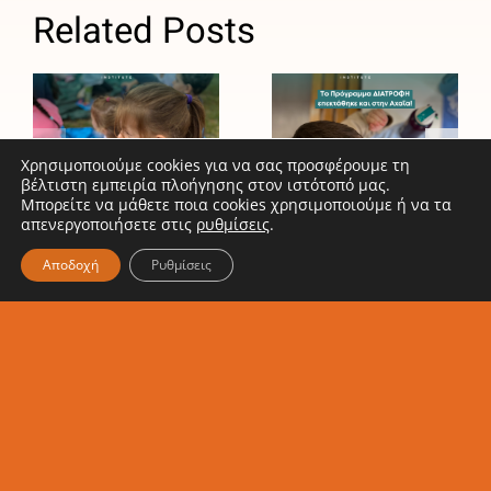
Βασιλόπουλος:
Related Posts
Σταθερός
Το
σύμμαχος
Πρόγραμμα
του
ΔΙΑΤΡΟΦΗ
Ινστιτούτου
του
Prolepsis
Ινστιτούτου
Χρησιμοποιούμε cookies για να σας προσφέρουμε τη
βέλτιστη εμπειρία πλοήγησης στον ιστότοπό μας.
για τη
Prolepsis
Μπορείτε να μάθετε ποια cookies χρησιμοποιούμε ή να τα
σίτιση και
επεκτάθηκε
απενεργοποιήσετε στις
ρυθμίσεις
.
την υγιεινή
και στην
Αποδοχή
Ρυθμίσεις
διατροφή
Αχαΐα!
των
παιδιών
Κάνε εγγραφή στο