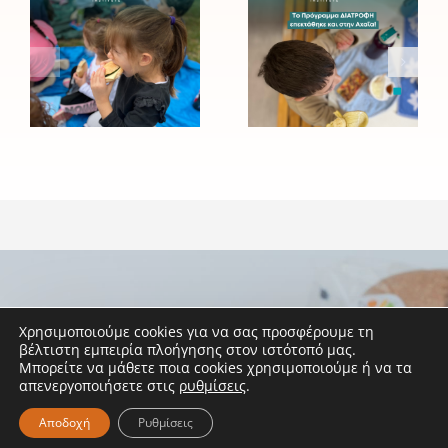
του
ΔΙΑΤΡΟΦΗ
Ινστιτούτου
του
Prolepsis
Ινστιτούτου
για τη
Prolepsis
σίτιση και
επεκτάθηκε
την υγιεινή
και στην
διατροφή
Αχαΐα!
των
παιδιών
Χρησιμοποιούμε cookies για να σας προσφέρουμε τη
βέλτιστη εμπειρία πλοήγησης στον ιστότοπό μας.
Κάνε εγγραφή στο
Μπορείτε να μάθετε ποια cookies χρησιμοποιούμε ή να τα
απενεργοποιήσετε στις
ρυθμίσεις
.
Newsletter μας
Αποδοχή
Ρυθμίσεις