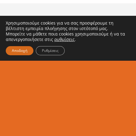
διατροφή
Αχαΐα!
των
παιδιών
Χρησιμοποιούμε cookies για να σας προσφέρουμε τη
βέλτιστη εμπειρία πλοήγησης στον ιστότοπό μας.
Μπορείτε να μάθετε ποια cookies χρησιμοποιούμε ή να τα
απενεργοποιήσετε στις
ρυθμίσεις
.
Αποδοχή
Ρυθμίσεις
Κάνε εγγραφή στο
Newsletter μας
Ενημερώσου κι εσύ για τα νέα
μας