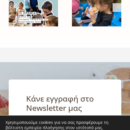
στους
Ινστιτούτου
μαθητές
Prolepsis
και τις
για τη
οικογένειές
σίτιση και
τους
την υγιεινή
διατροφή
των
παιδιών
Κάνε εγγραφή στο
Newsletter μας
Χρησιμοποιούμε cookies για να σας προσφέρουμε τη
Ενημερώσου κι εσύ για τα νέα
βέλτιστη εμπειρία πλοήγησης στον ιστότοπό μας.