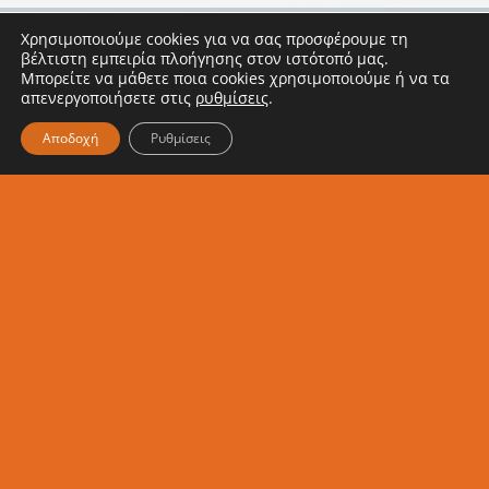
παιδιών
Χρησιμοποιούμε cookies για να σας προσφέρουμε τη
βέλτιστη εμπειρία πλοήγησης στον ιστότοπό μας.
Μπορείτε να μάθετε ποια cookies χρησιμοποιούμε ή να τα
απενεργοποιήσετε στις
ρυθμίσεις
.
Κάνε εγγραφή στο
Αποδοχή
Ρυθμίσεις
Newsletter μας
Ενημερώσου κι εσύ για τα νέα
μας
Εγγραφή