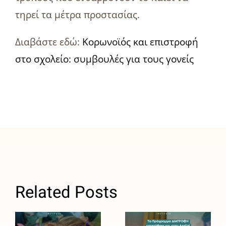
τηρεί τα μέτρα προστασίας.
Διαβάστε εδώ:
Κορωνοϊός και επιστροφή
στο σχολείο: συμβουλές για τους γονείς
ΑΒ
Βασιλόπουλος:
Related Posts
Σταθερός
Το
σύμμαχος
Πρόγραμμα
του
ΔΙΑΤΡΟΦΗ