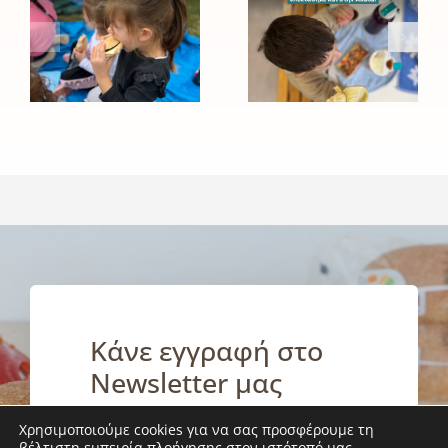
Ινστιτούτου
του
Prolepsis
Ινστιτούτου
για τη
Prolepsis
σίτιση και
επεκτάθηκε
την υγιεινή
και στην
διατροφή
Αχαΐα!
των
παιδιών
Κάνε εγγραφή στο
Newsletter μας
Χρησιμοποιούμε cookies για να σας προσφέρουμε τη
Ενημερώσου κι εσύ για τα νέα
βέλτιστη εμπειρία πλοήγησης στον ιστότοπό μας.