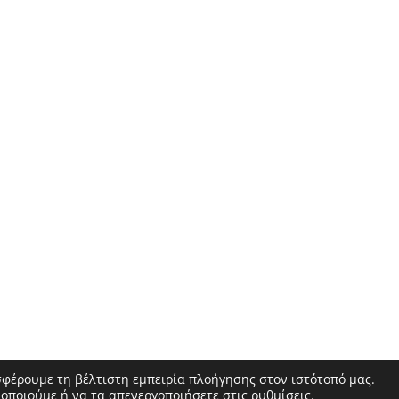
σφέρουμε τη βέλτιστη εμπειρία πλοήγησης στον ιστότοπό μας.
μοποιούμε ή να τα απενεργοποιήσετε στις
ρυθμίσεις
.