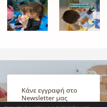
του
ΔΙΑΤΡΟΦΗ
Ινστιτούτου
του
Prolepsis
Ινστιτούτου
για τη
Prolepsis
σίτιση και
επεκτάθηκε
την υγιεινή
και στην
διατροφή
Αχαΐα!
των
παιδιών
Κάνε εγγραφή στο
Newsletter μας