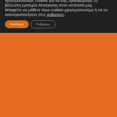
Χρησιμοποιούμε cookies για να σας προσφέρουμε τη
βέλτιστη εμπειρία πλοήγησης στον ιστότοπό μας.
Ενημερώσου κι εσύ για τα νέα
Μπορείτε να μάθετε ποια cookies χρησιμοποιούμε ή να τα
μας
απενεργοποιήσετε στις
ρυθμίσεις
.
Αποδοχή
Ρυθμίσεις
Εγγραφή