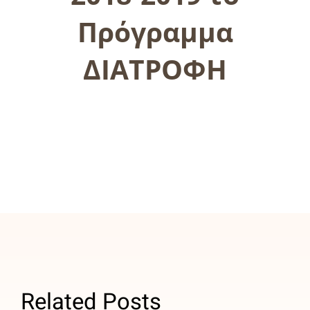
Πρόγραμμα
ΔΙΑΤΡΟΦΗ
ΑΒ
Βασιλόπουλος:
Related Posts
Σταθερός
Το