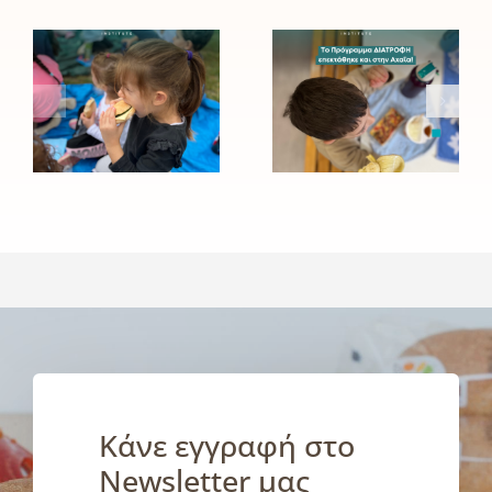
σύμμαχος
Πρόγραμμα
του
ΔΙΑΤΡΟΦΗ
Ινστιτούτου
του
Prolepsis
Ινστιτούτου
για τη
Prolepsis
σίτιση και
επεκτάθηκε
την υγιεινή
και στην
διατροφή
Αχαΐα!
των
παιδιών
Κάνε εγγραφή στο
Newsletter μας