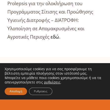
Prolepsis για την ολοκλήρωση του
Προγράμματος Σίτισης και Προώθησης
Υγιεινής Διατροφής – ΔΙΑΤΡΟΦΗ:
Υλοποίηση σε Απομακρυσμένες και
Αγροτικές Περιοχές
εδώ
.
Χρησιμοποιούμε cookies για να σας προσφέρουμε τη
βέλτιστη εμπειρία πλοήγησης στον ιστότοπό μας.
ΑΒ
Μπορείτε να μάθετε ποια cookies χρησιμοποιούμε ή να τα
απενεργοποιήσετε στις
ρυθμίσεις
.
Βασιλόπουλος:
Related Posts
Σταθερός
Το
Αποδοχή
Ρυθμίσεις
σύμμαχος
Πρόγραμμα
του
ΔΙΑΤΡΟΦΗ