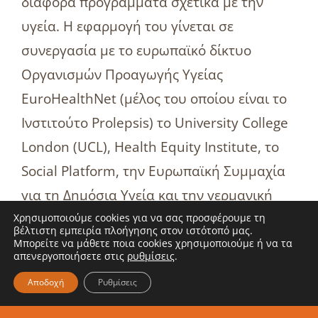
διάφορα προγράμματα σχετικά με την
υγεία. Η εφαρμογή του γίνεται σε
συνεργασία με το ευρωπαϊκό δίκτυο
Οργανισμών Προαγωγής Υγείας
EuroHealthNet (μέλος του οποίου είναι το
Ινστιτούτο Prolepsis) το University College
London (UCL), Health Equity Institute, το
Social Platform, την Ευρωπαϊκή Συμμαχία
για τη Δημόσια Υγεία και την γερμανική
GfK (Society for Consumer Researh).
Χρησιμοποιούμε cookies για να σας προσφέρουμε τη
βέλτιστη εμπειρία πλοήγησης στον ιστότοπό μας.
Μπορείτε να μάθετε ποια cookies χρησιμοποιούμε ή να τα
Η τελική έκθεση του VulnerABLE project
απενεργοποιήσετε στις
ρυθμίσεις
.
είναι διαθέσιμη
εδώ
.
Αποδοχή
Ρυθμίσεις
Περισσότερες πληροφορίες για το