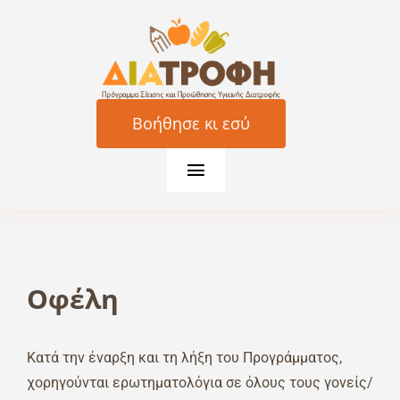
Μετάβαση
στο
περιεχόμενο
Βοήθησε κι εσύ
Toggle
Navigation
Ποιοι είμαστε
Τι κάνουμε
Οφέλη
Τα οφέλη
Κατά την έναρξη και τη λήξη του Προγράμματος,
Τα γεύματα
χορηγούνται ερωτηματολόγια σε όλους τους γονείς/